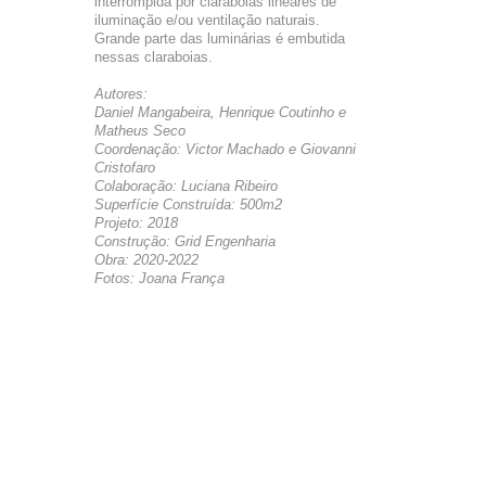
interrompida por claraboias lineares de
iluminação e/ou ventilação naturais.
Grande parte das luminárias é embutida
nessas claraboias.
Autores:
Daniel Mangabeira, Henrique Coutinho e
Matheus Seco
Coordenação: Victor Machado e Giovanni
Cristofaro
Colaboração: Luciana Ribeiro
Superfície Construída: 500m2
Projeto: 2018
Construção: Grid Engenharia
Obra: 2020-2022
Fotos: Joana França