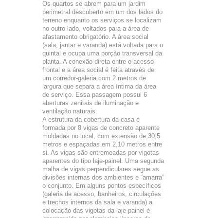
Os quartos se abrem para um jardim
perimetral descoberto em um dos lados do
terreno enquanto os serviços se localizam
no outro lado, voltados para a área de
afastamento obrigatório. A área social
(sala, jantar e varanda) está voltada para o
quintal e ocupa uma porção transversal da
planta. A conexão direta entre o acesso
frontal e a área social é feita através de
um corredor-galeria com 2 metros de
largura que separa a área íntima da área
de serviço. Essa passagem possui 6
aberturas zenitais de iluminação e
ventilação naturais.
A estrutura da cobertura da casa é
formada por 8 vigas de concreto aparente
moldadas no local, com extensão de 30,5
metros e espaçadas em 2,10 metros entre
si. As vigas são entremeadas por vigotas
aparentes do tipo laje-painel. Uma segunda
malha de vigas perpendiculares segue as
divisões internas dos ambientes e “amarra”
o conjunto. Em alguns pontos específicos
(galeria de acesso, banheiros, circulações
e trechos internos da sala e varanda) a
colocação das vigotas da laje-painel é