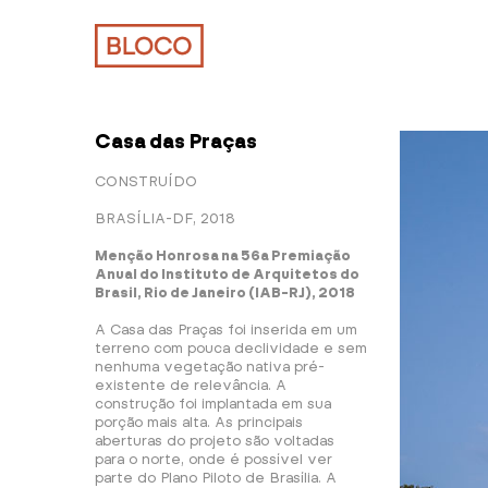
Casa das Praças
CONSTRUÍDO
BRASÍLIA-DF, 2018
Menção Honrosa na 56a Premiação
Anual do Instituto de Arquitetos do
Brasil, Rio de Janeiro (IAB-RJ), 2018
A Casa das Praças foi inserida em um
terreno com pouca declividade e sem
nenhuma vegetação nativa pré-
existente de relevância. A
construção foi implantada em sua
porção mais alta. As principais
aberturas do projeto são voltadas
para o norte, onde é possível ver
parte do Plano Piloto de Brasília. A