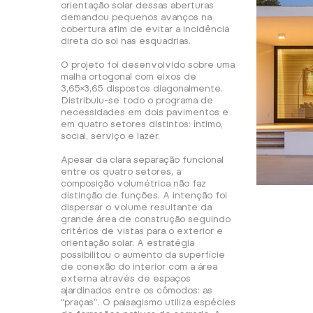
orientação solar dessas aberturas
demandou pequenos avanços na
cobertura afim de evitar a incidência
direta do sol nas esquadrias.
O projeto foi desenvolvido sobre uma
malha ortogonal com eixos de
3,65×3,65 dispostos diagonalmente.
Distribuiu-se todo o programa de
necessidades em dois pavimentos e
em quatro setores distintos: íntimo,
social, serviço e lazer.
Apesar da clara separação funcional
entre os quatro setores, a
composição volumétrica não faz
distinção de funções. A intenção foi
dispersar o volume resultante da
grande área de construção seguindo
critérios de vistas para o exterior e
orientação solar. A estratégia
possibilitou o aumento da superfície
de conexão do interior com a área
externa através de espaços
ajardinados entre os cômodos: as
“praças”. O paisagismo utiliza espécies