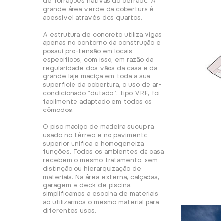
de forrações nativas do cerrado. A
grande área verde da cobertura é
acessível através dos quartos.
A estrutura de concreto utiliza vigas
apenas no contorno da construção e
possui pro-tensão em locais
específicos, com isso, em razão da
regularidade dos vãos da casa e da
grande laje maciça em toda a sua
superfície da cobertura, o uso de ar-
condicionado “dutado”, tipo VRF, foi
facilmente adaptado em todos os
cômodos.
O piso maciço de madeira sucupira
usado no térreo e no pavimento
superior unifica e homogeneíza
funções. Todos os ambientes da casa
recebem o mesmo tratamento, sem
distinção ou hierarquização de
materiais. Na área externa, calçadas,
garagem e deck de piscina,
simplificamos a escolha de materiais
ao utilizarmos o mesmo material para
diferentes usos.