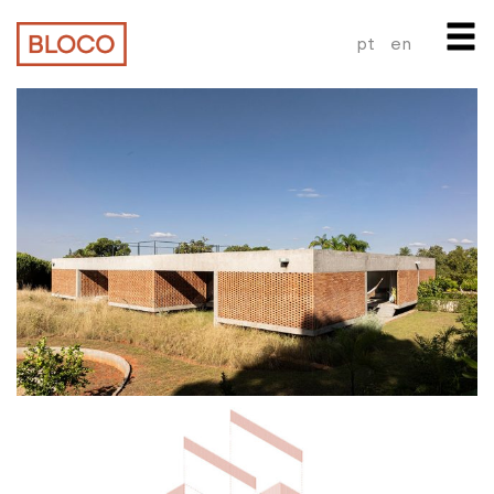
pt
en