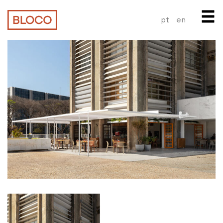
pt
en