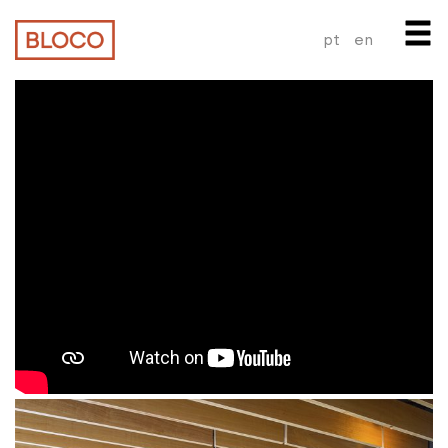
pt
en