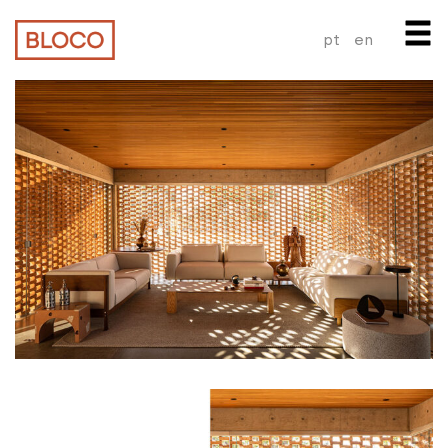
pt
en