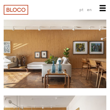
pt
en