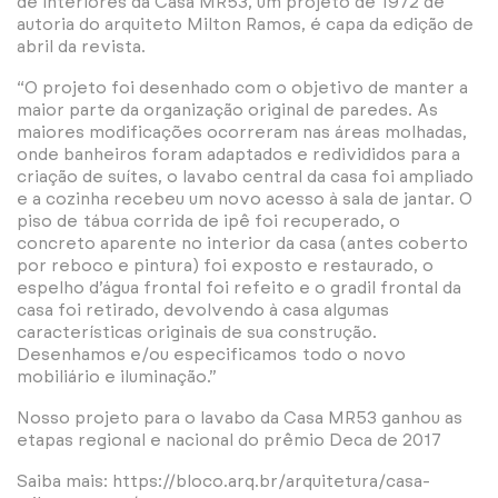
de interiores da Casa MR53, um projeto de 1972 de
autoria do arquiteto Milton Ramos, é capa da edição de
abril da revista.
“O projeto foi desenhado com o objetivo de manter a
maior parte da organização original de paredes. As
maiores modificações ocorreram nas áreas molhadas,
onde banheiros foram adaptados e redivididos para a
criação de suítes, o lavabo central da casa foi ampliad
o
e a cozinha recebeu um novo acesso à sala de jantar. O
piso de tábua corrida de ipê foi recuperado, o
concreto aparente no interior da casa (antes coberto
por reboco e pintura) foi exposto e restaurado, o
espelho d’água frontal foi refeito e o gradil frontal da
casa foi retirado, devolvendo à casa algumas
características originais de sua construção.
Desenhamos e/ou especificamos todo o novo
mobiliário e iluminação.”
Nosso projeto para o lavabo da Casa MR53 ganhou as
etapas regional e nacional do prêmio Deca de 2017
Saiba mais: https://bloco.arq.br/arquitetura/casa-