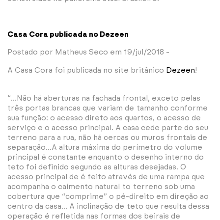
Casa Cora publicada no Dezeen
Postado por Matheus Seco em 19/jul/2018 -
A Casa Cora foi publicada no site britânico
Dezeen
!
⠀⠀⠀⠀⠀⠀⠀ ⠀⠀⠀⠀⠀⠀⠀⠀⠀ ⠀⠀⠀⠀⠀⠀⠀⠀
“…Não há aberturas na fachada frontal, exceto pelas
três portas brancas que variam de tamanho conforme
sua função: o acesso direto aos quartos, o acesso de
serviço e o acesso principal. A casa cede parte do seu
terreno para a rua, não há cercas ou muros frontais de
separação…A altura máxima do perímetro do volume
principal é constante enquanto o desenho interno do
teto foi definido segundo as alturas desejadas. O
acesso principal de é feito através de uma rampa que
acompanha o caimento natural to terreno sob uma
cobertura que “comprime” o pé-direito em direção ao
centro da casa… A inclinação de teto que resulta dessa
operação é refletida nas formas dos beirais de