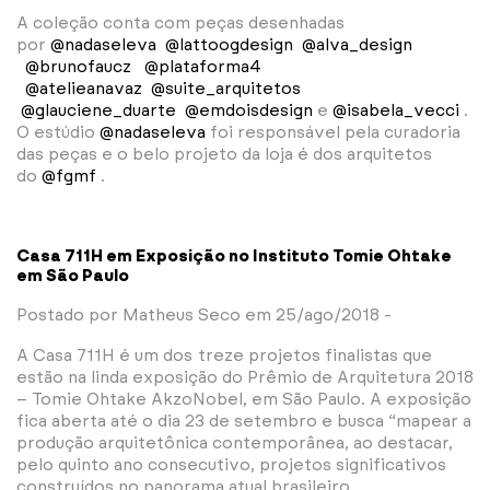
A coleção conta com peças desenhadas
por
@nadaseleva
@lattoogdesign
@alva_design
@brunofaucz
@plataforma4
@atelieanavaz
@suite_arquitetos
@glauciene_duarte
@emdoisdesign
e
@isabela_vecci
.
O estúdio
@nadaseleva
foi responsável pela curadoria
das peças e o belo projeto da loja é dos arquitetos
do
@fgmf
.
Casa 711H em Exposição no Instituto Tomie Ohtake
em São Paulo
Postado por Matheus Seco em 25/ago/2018 -
A Casa 711H é um dos treze projetos finalistas que
estão na linda exposição do Prêmio de Arquitetura 2018
– Tomie Ohtake AkzoNobel, em São Paulo. A exposição
fica aberta até o dia 23 de setembro e busca “mapear a
produção arquitetônica contemporânea, ao destacar,
pelo quinto ano consecutivo, projetos significativos
construídos no panorama atual brasileiro.