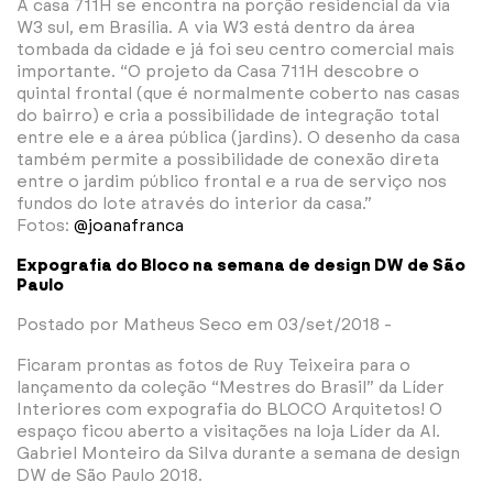
A casa 711H se encontra na porção residencial da via
W3 sul, em Brasília. A via W3 está dentro da área
tombada da cidade e já foi seu centro comercial mais
importante. “O projeto da Casa 711H descobre o
quintal frontal (que é normalmente coberto nas casas
do bairro) e cria a possibilidade de integração total
entre ele e a área pública (jardins). O desenho da casa
também permite a possibilidade de conexão direta
entre o jardim público frontal e a rua de serviço nos
fundos do lote através do interior da casa.”
Fotos:
@joanafranca
Expografia do Bloco na semana de design DW de São
Paulo
Postado por Matheus Seco em 03/set/2018 -
Ficaram prontas as fotos de Ruy Teixeira para o
lançamento da coleção “Mestres do Brasil” da Líder
Interiores com expografia do BLOCO Arquitetos! O
espaço ficou aberto a visitações na loja Líder da Al.
Gabriel Monteiro da Silva durante a semana de design
DW de São Paulo 2018.